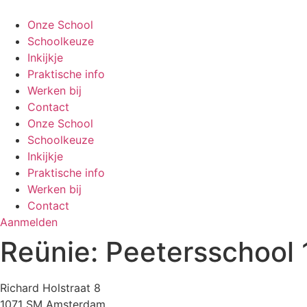
Ga
naar
Onze School
de
Schoolkeuze
inhoud
Inkijkje
Praktische info
Werken bij
Contact
Onze School
Schoolkeuze
Inkijkje
Praktische info
Werken bij
Contact
Aanmelden
Reünie: Peetersschool 
Richard Holstraat 8
1071 SM Amsterdam